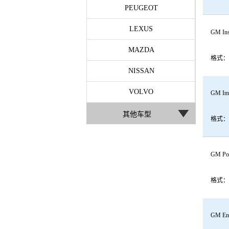
PEUGEOT
LEXUS
GM Ins
MAZDA
格式：
NISSAN
VOLVO
GM Imm
其他车型
格式：
GM Pow
格式：
GM Eng