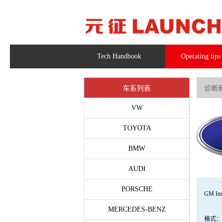
Tech Handbook
Operating tips
车系列表
诊断和
VW
TOYOTA
BMW
AUDI
PORSCHE
GM Imm
MERCEDES-BENZ
格式：