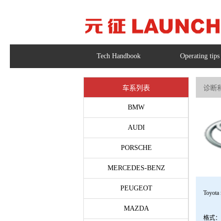
Tech Handbook
Operating tips
车系列表
诊断和
BMW
AUDI
PORSCHE
MERCEDES-BENZ
PEUGEOT
Toyota 
MAZDA
格式：