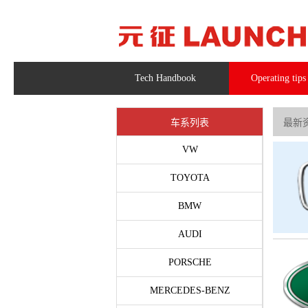
Tech Handbook
Operating tips
车系列表
最新
VW
TOYOTA
BMW
AUDI
PORSCHE
MERCEDES-BENZ